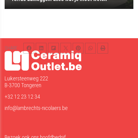
SHARE
Luikersteenweg 222
B-3700 Tongeren
+32 12 23 12 34
info@lambrechts-nicolaers.be
Bezoek ook ons hoofdbedrijf